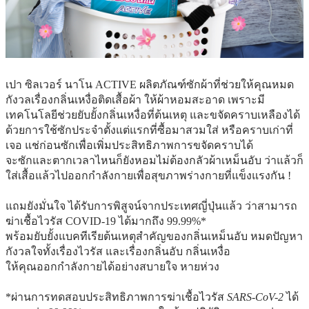
เปา ซิลเวอร์ นาโน ACTIVE ผลิตภัณฑ์ซักผ้าที่ช่วยให้คุณหมด
กังวลเรื่องกลิ่นเหงื่อติดเสื้อผ้า ให้ผ้าหอมสะอาด เพราะมี
เทคโนโลยีช่วยยับยั้งกลิ่นเหงื่อที่ต้นเหตุ และขจัดคราบเหลืองได้
ด้วยการใช้ซักประจำตั้งแต่แรกที่ซื้อมาสวมใส่ หรือคราบเก่าที่
เจอ แช่ก่อนซักเพื่อเพิ่มประสิทธิภาพการขจัดคราบได้
จะซักและตากเวลาไหนก็ยังหอมไม่ต้องกลัวผ้าเหม็นอับ ว่าแล้วก็
ใส่เสื้อแล้วไปออกกำลังกายเพื่อสุขภาพร่างกายที่แข็งแรงกัน !
แถมยังมั่นใจ ได้รับการพิสูจน์จากประเทศญี่ปุ่นแล้ว ว่าสามารถ
ฆ่าเชื้อไวรัส COVID-19 ได้มากถึง 99.99%*
พร้อมยับยั้งแบคทีเรียต้นเหตุสำคัญของกลิ่นเหม็นอับ หมดปัญหา
กังวลใจทั้งเรื่องไวรัส และเรื่องกลิ่นอับ กลิ่นเหงื่อ
ให้คุณออกกำลังกายได้อย่างสบายใจ หายห่วง
*ผ่านการทดสอบประสิทธิภาพการฆ่าเชื้อไวรัส
SARS-CoV-2
ได้