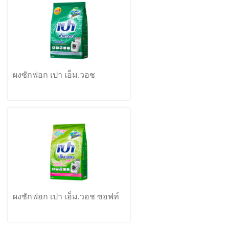
ผงซักฟอก เปา เอ็ม.วอช
ผงซักฟอก เปา เอ็ม.วอช ซอฟท์