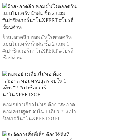
ผ้าสะอาดลึก หอมมั่นใจตลอดวัน
แบบไม่แคร์หน้าฝน ซื้อ 2 แถม 1
#เปาซิลเวอร์นาโนXPERT #โปรดี
ช้อปด่วน
หอมอย่างเดียวไม่พอ ต้อง “สะอาด
หอมครบสูตร จบใน 1 เดียว”!! #เปา
ซิลเวอร์นาโนXPERTSOFT