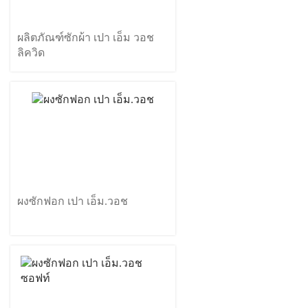
ผลิตภัณฑ์ซักผ้า เปา เอ็ม วอช
ลิควิด
ผงซักฟอก เปา เอ็ม.วอช