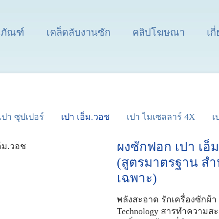
ตภัณฑ์
เคล็ดลับงานซัก
คลิปโฆษณา
เกี
เปา ซุปเปอร์
เปา เอ็ม.วอช
เปา ไมเซลลาร์ 4X
เ
ผงซักฟอก เปา เอ็
(สูตรมาตรฐาน สำห
เฉพาะ)
พลังสะอาด รักเครื่องซักผ้
Technology สารทำความสะอ