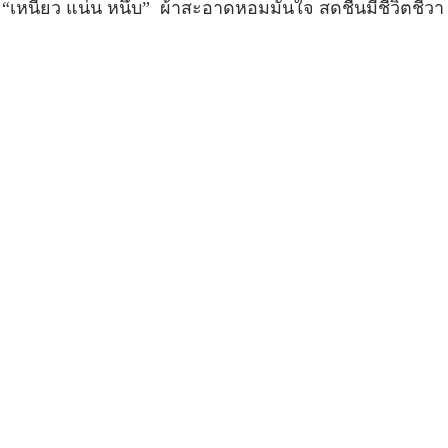
บ “เหนียว แน่น หนึบ” ผ้าสะอาดหอมมั่นใจ สดชื่นมีชีวิตชีวา