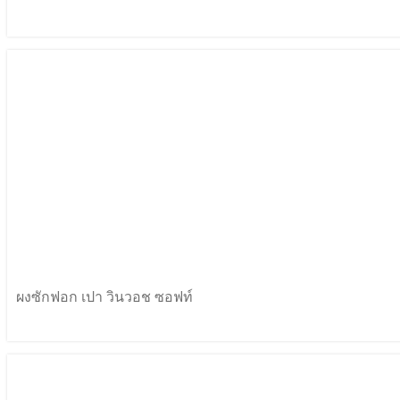
ผงซักฟอก เปา วินวอช ซอฟท์