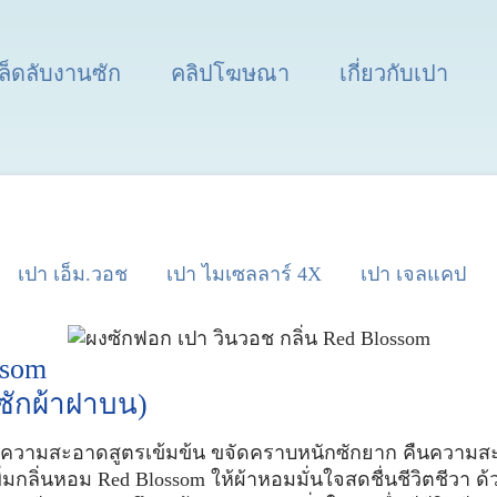
ล็ดลับงานซัก
คลิปโฆษณา
เกี่ยวกับเปา
เปา เอ็ม.วอช
เปา ไมเซลลาร์ 4X
เปา เจลแคป
ssom
งซักผ้าฝาบน)
ามสะอาดสูตรเข้มข้น ขจัดคราบหนักซักยาก คืนความสะอาด
่มกลิ่นหอม Red Blossom ให้ผ้าหอมมั่นใจสดชื่นชีวิตชีว