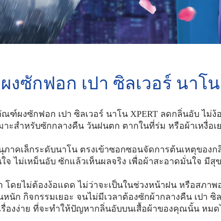
ผงซักฟอก เปา ซิลเวอร์ นาโน
ภัณฑ์ผงซักฟอก เปา ซิลเวอร์ นาโน
XPERT ลดกลิ่นอับ ไม่ง
มาะสำหรับซักกลางคืน วันฝนตก ตากในที่ร่ม หรือผ้าเหงื่อเ
ีอนุภาคเล็กระดับนาโน ตรงเข้าซอกซอนจัดการต้นเหตุของกลิ่น
นใจ ไม่เหม็นอับ ซักแล้วเห็นผลจริง เพื่อผ้าสะอาดมั่นใจ มี
า โดยไม่ต้องง้อแดด ไม่ว่าจะเป็นในช่วงหน้าฝน หรือสภาพอ
านหนัก กิจกรรมเยอะ จนไม่มีเวลาต้องซักผ้ากลางคืน เปา ซิล
รื่องง่าย ที่จะทำให้ปัญหากลิ่นอับบนเสื้อผ้าของคุณนั้น ห