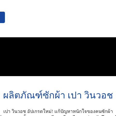
ผลิตภัณฑ์ซักผ้า เปา วินวอช
เปา วินวอช อัปเกรดใหม่! แก้ปัญหาหนักใจของคนซักผ้า