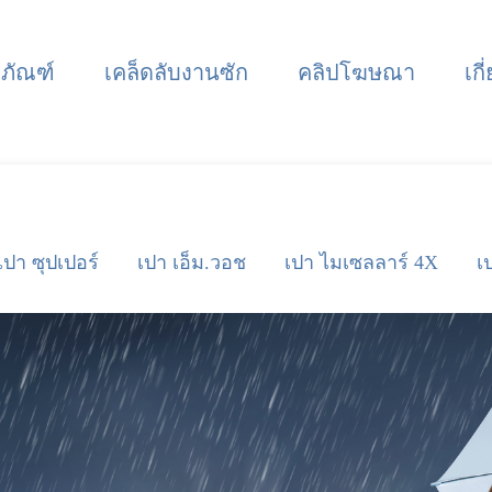
ตภัณฑ์
เคล็ดลับงานซัก
คลิปโฆษณา
เกี
เปา ซุปเปอร์
เปา เอ็ม.วอช
เปา ไมเซลลาร์ 4X
เ