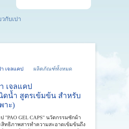
่ยวกับเปา
ปา เจลแคป
ผลิตภัณฑ์ทั้งหมด
เปา เจลแคป
นิดน้ำ สูตรเข้มข้น สำหรับ
ฉพาะ)
แคป "PAO GEL CAPS" นวัตกรรมซักผ้า
ะสิทธิภาพสารทำความสะอาดเข้มข้นถึง