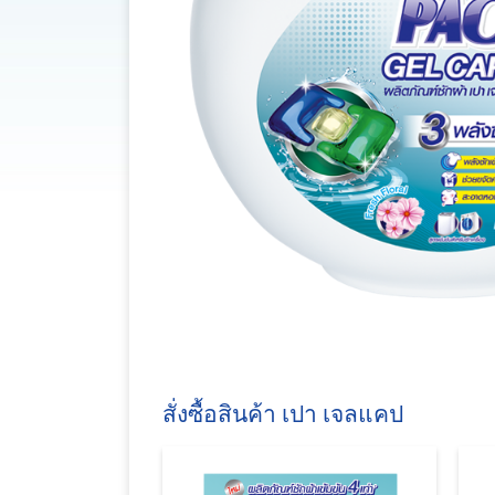
สั่งซื้อสินค้า เปา เจลแคป