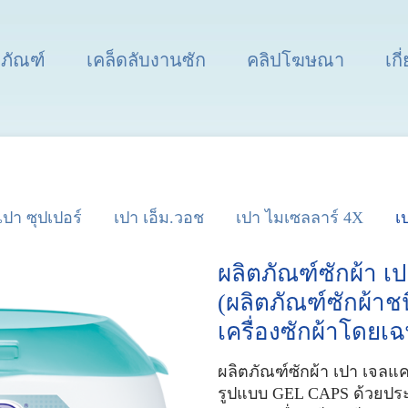
ตภัณฑ์
เคล็ดลับงานซัก
คลิปโฆษณา
เกี
เปา ซุปเปอร์
เปา เอ็ม.วอช
เปา ไมเซลลาร์ 4X
เ
ผลิตภัณฑ์ซักผ้า 
(ผลิตภัณฑ์ซักผ้าช
เครื่องซักผ้าโดยเ
ผลิตภัณฑ์ซักผ้า เปา เจล
รูปแบบ GEL CAPS ด้วยปร