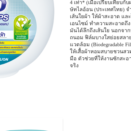
4 เท่า* (เมื่อเปรียบเทียบ
ษัทไลอ้อน (ประเทศไทย) จ
เส้นใยผ้า ให้ผ้าสะอาด และ
เอนไซม์ ทำความสะอาดถึง
มันได้ลึกถึงเส้นใย นอกจากน
ถนอม ฟิล์มบางใสย่อยสลาย
แวดล้อม (Biodegradable Fi
ให้เสื้อผ้าหอมสบายชวนสวม
มือ ตัวช่วยที่ให้งานซักส
จริง