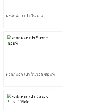
ผงซักฟอก เปา วินวอช
ผงซักฟอก เปา วินวอช ซอฟท์