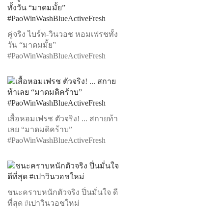
คู่จริง ไบร์ท-วินวอช หอมเฟรชทั้ง
วัน “มาดมมั้ย”
#PaoWinWashBlueActiveFresh
เสื้อหอมเฟรช ตัวจริง! ... สกายท้า
เลย “มาดมดิคร้าบ”
#PaoWinWashBlueActiveFresh
ชนะคราบหนักตัวจริง ปิ่นมั่นใจ ดี
ที่สุด #เปาวินวอชใหม่