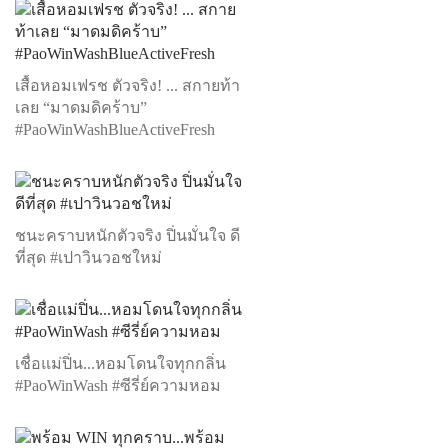
เสื้อหอมเฟรช ตัวจริง! ... สกายท้า
เลย “มาดมดิคร้าบ”
#PaoWinWashBlueActiveFresh
ชนะคราบหนักตัวจริง ปิ่นมั่นใจ ดี
ที่สุด #เปาวินวอชใหม่
เชื่อแม่ปิ่น...หอมโดนใจทุกกลิ่น
#PaoWinWash #ซีรี่ย์ความหอม