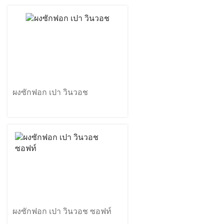
ผงซักฟอก เปา วินวอช
ผงซักฟอก เปา วินวอช ซอฟท์