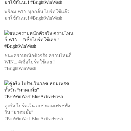
พร้อม WIN ทุกกลิ่น ไบร์ทใช้แล้ว
มาใช้กันนะ! #BrightWinWash
ชนะคราบหนักตัวจริง คราบไหนก็
WIN... #เชื่อไบร์ทใช้เลย !
#BrightWinWash
คู่จริง ไบร์ท-วินวอช หอมเฟรชทั้ง
วัน “มาดมมั้ย”
#PaoWinWashBlueActiveFresh