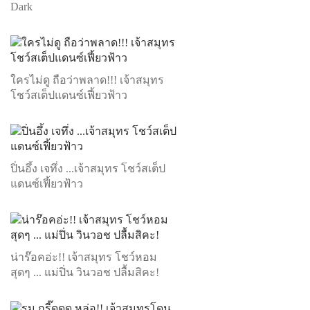
Dark
ใครไม่ดู ถือว่าพลาด!!! เจ้าสมุทร
โชว์สเต็ปแดนซ์เฟี้ยวฟ้าว
ปิ่นอึ้ง เจทึ่ง ...เจ้าสมุทร โชว์สเต็ป
แดนซ์เฟี้ยวฟ้าว
น่าร๊อคอ่ะ!! เจ้าสมุทร โชว์หอม
สุดๆ ... แม่ปิ่น วินวอช ปลื้มสิคะ!