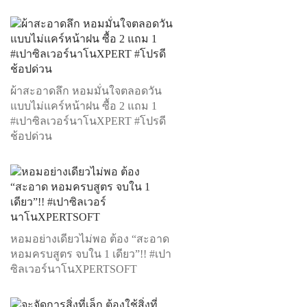
ผ้าสะอาดลึก หอมมั่นใจตลอดวัน
แบบไม่แคร์หน้าฝน ซื้อ 2 แถม 1
#เปาซิลเวอร์นาโนXPERT #โปรดี
ช้อปด่วน
หอมอย่างเดียวไม่พอ ต้อง “สะอาด
หอมครบสูตร จบใน 1 เดียว”!! #เปา
ซิลเวอร์นาโนXPERTSOFT