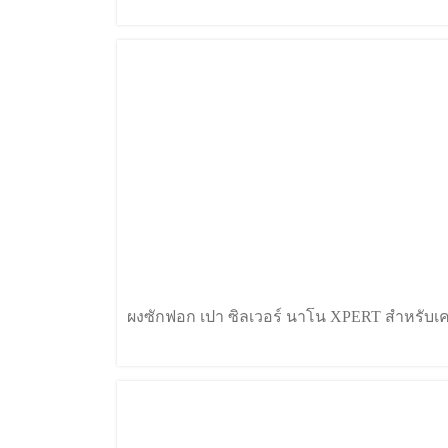
ผงซักฟอก เปา ซิลเวอร์ น