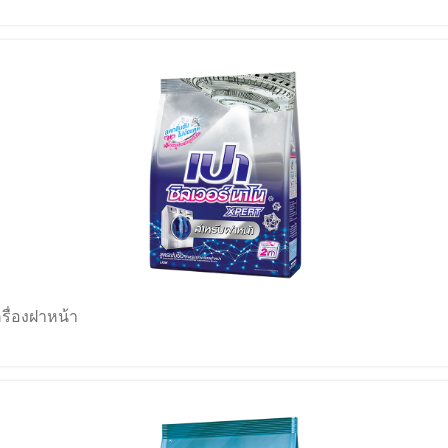
าโน XPERT สำหรับเครื่องฝาหน้า