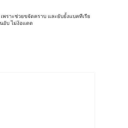
โน เพราะช่วยขจัดคราบ และยับยั้งแบคทีเรีย
่นอับ ไม่ง้อแดด