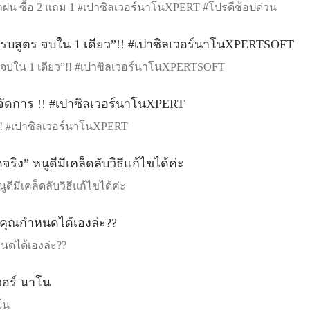
ฝน ซื้อ 2 แถม 1 #เปาซิลเวอร์นาโนXPERT #โปรดีช้อปด่วน
 จบใน 1 เดียว”!! #เปาซิลเวอร์นาโนXPERTSOFT
การ !! #เปาซิลเวอร์นาโนXPERT
ดีมีเคล็ดลับวิธีแก้ไขได้ค่ะ
ำหนดได้เองล่ะ??
โน